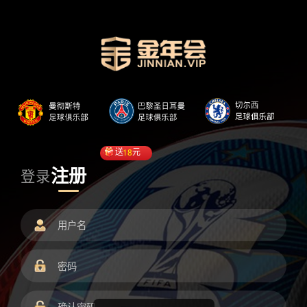
送
18
元
注册
登录