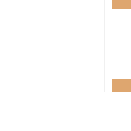
官方微信
智慧医疗