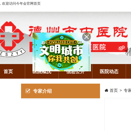
，欢迎访问今年会官网首页
首页
医院概况
信息公开
医院动态
首页
>
专
专家介绍