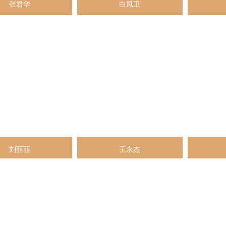
张君华
白凤卫
查看详情
查看详情
刘丽丽
王永杰
查看详情
查看详情