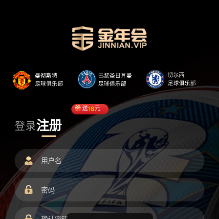
送
18
元
注册
登录