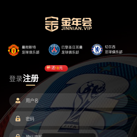
送
18
元
注册
登录